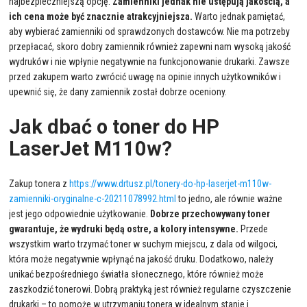
najbezpieczniejszą opcję.
Zamienniki jednak nie ustępują jakością, a
ich cena może być znacznie atrakcyjniejsza.
Warto jednak pamiętać,
aby wybierać zamienniki od sprawdzonych dostawców. Nie ma potrzeby
przepłacać, skoro dobry zamiennik również zapewni nam wysoką jakość
wydruków i nie wpłynie negatywnie na funkcjonowanie drukarki. Zawsze
przed zakupem warto zwrócić uwagę na opinie innych użytkowników i
upewnić się, że dany zamiennik został dobrze oceniony.
Jak dbać o toner do HP
LaserJet M110w?
Zakup tonera z
https://www.drtusz.pl/tonery-do-hp-laserjet-m110w-
zamienniki-oryginalne-c-20211078992.html
to jedno, ale równie ważne
jest jego odpowiednie użytkowanie.
Dobrze przechowywany toner
gwarantuje, że wydruki będą ostre, a kolory intensywne.
Przede
wszystkim warto trzymać toner w suchym miejscu, z dala od wilgoci,
która może negatywnie wpłynąć na jakość druku. Dodatkowo, należy
unikać bezpośredniego światła słonecznego, które również może
zaszkodzić tonerowi. Dobrą praktyką jest również regularne czyszczenie
drukarki – to pomoże w utrzymaniu tonera w idealnym stanie i