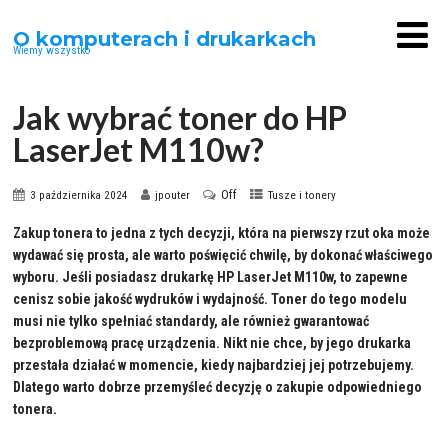
O komputerach i drukarkach
Wiemy wszystko
Jak wybrać toner do HP
LaserJet M110w?
Off
3 października 2024
jpouter
Tusze i tonery
Zakup tonera to jedna z tych decyzji, która na pierwszy rzut oka może
wydawać się prosta, ale warto poświęcić chwilę, by dokonać właściwego
wyboru. Jeśli posiadasz drukarkę HP LaserJet M110w, to zapewne
cenisz sobie jakość wydruków i wydajność. Toner do tego modelu
musi nie tylko spełniać standardy, ale również gwarantować
bezproblemową pracę urządzenia. Nikt nie chce, by jego drukarka
przestała działać w momencie, kiedy najbardziej jej potrzebujemy.
Dlatego warto dobrze przemyśleć decyzję o zakupie odpowiedniego
tonera.