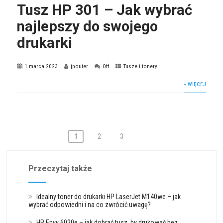
Tusz HP 301 – Jak wybrać
najlepszy do swojego
drukarki
1 marca 2023
jpouter
Off
Tusze i tonery
+ WIĘCEJ
Stronicowanie
1
2
3
wpisów
Przeczytaj także
Idealny toner do drukarki HP LaserJet M140we – jak
wybrać odpowiedni i na co zwrócić uwagę?
HP Envy 6020e – jak dobrać tusz, by drukować bez