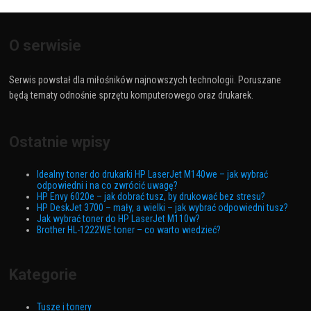
O serwisie
Serwis powstał dla miłośników najnowszych technologii. Poruszane
będą tematy odnośnie sprzętu komputerowego oraz drukarek.
Ostatnie wpisy
Idealny toner do drukarki HP LaserJet M140we – jak wybrać
odpowiedni i na co zwrócić uwagę?
HP Envy 6020e – jak dobrać tusz, by drukować bez stresu?
HP DeskJet 3700 – mały, a wielki – jak wybrać odpowiedni tusz?
Jak wybrać toner do HP LaserJet M110w?
Brother HL-1222WE toner – co warto wiedzieć?
Kategorie
Tusze i tonery