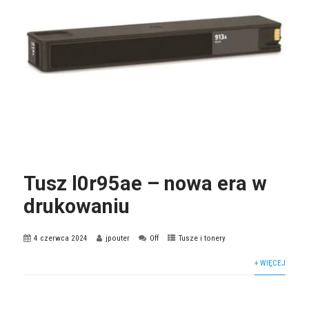
Tusz l0r95ae – nowa era w
drukowaniu
4 czerwca 2024
jpouter
Off
Tusze i tonery
+ WIĘCEJ