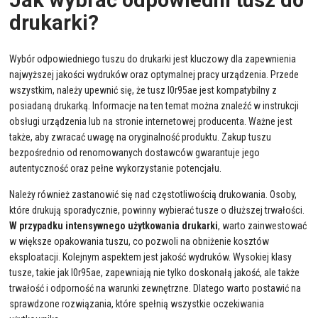
drukarki?
Wybór odpowiedniego tuszu do drukarki jest kluczowy dla zapewnienia
najwyższej jakości wydruków oraz optymalnej pracy urządzenia. Przede
wszystkim, należy upewnić się, że tusz l0r95ae jest kompatybilny z
posiadaną drukarką. Informacje na ten temat można znaleźć w instrukcji
obsługi urządzenia lub na stronie internetowej producenta. Ważne jest
także, aby zwracać uwagę na oryginalność produktu. Zakup tuszu
bezpośrednio od renomowanych dostawców gwarantuje jego
autentyczność oraz pełne wykorzystanie potencjału.
Należy również zastanowić się nad częstotliwością drukowania. Osoby,
które drukują sporadycznie, powinny wybierać tusze o dłuższej trwałości.
W przypadku intensywnego użytkowania drukarki
, warto zainwestować
w większe opakowania tuszu, co pozwoli na obniżenie kosztów
eksploatacji. Kolejnym aspektem jest jakość wydruków. Wysokiej klasy
tusze, takie jak l0r95ae, zapewniają nie tylko doskonałą jakość, ale także
trwałość i odporność na warunki zewnętrzne. Dlatego warto postawić na
sprawdzone rozwiązania, które spełnią wszystkie oczekiwania