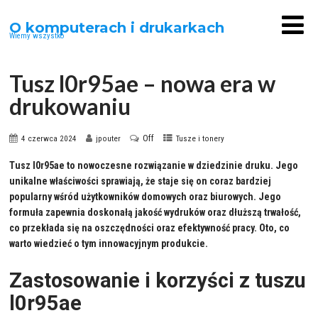
O komputerach i drukarkach
Wiemy wszystko
Tusz l0r95ae – nowa era w
drukowaniu
Off
4 czerwca 2024
jpouter
Tusze i tonery
Tusz l0r95ae to nowoczesne rozwiązanie w dziedzinie druku. Jego
unikalne właściwości sprawiają, że staje się on coraz bardziej
popularny wśród użytkowników domowych oraz biurowych. Jego
formuła zapewnia doskonałą jakość wydruków oraz dłuższą trwałość,
co przekłada się na oszczędności oraz efektywność pracy. Oto, co
warto wiedzieć o tym innowacyjnym produkcie.
Zastosowanie i korzyści z tuszu
l0r95ae