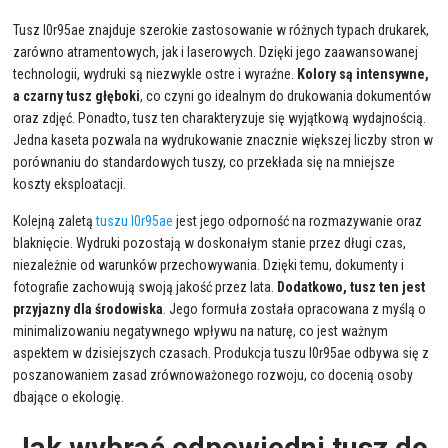
Tusz l0r95ae znajduje szerokie zastosowanie w różnych typach drukarek,
zarówno atramentowych, jak i laserowych. Dzięki jego zaawansowanej
technologii, wydruki są niezwykle ostre i wyraźne.
Kolory są intensywne,
a czarny tusz głęboki
, co czyni go idealnym do drukowania dokumentów
oraz zdjęć. Ponadto, tusz ten charakteryzuje się wyjątkową wydajnością.
Jedna kaseta pozwala na wydrukowanie znacznie większej liczby stron w
porównaniu do standardowych tuszy, co przekłada się na mniejsze
koszty eksploatacji.
Kolejną zaletą
tuszu l0r95ae
jest jego odporność na rozmazywanie oraz
blaknięcie. Wydruki pozostają w doskonałym stanie przez długi czas,
niezależnie od warunków przechowywania. Dzięki temu, dokumenty i
fotografie zachowują swoją jakość przez lata.
Dodatkowo, tusz ten jest
przyjazny dla środowiska
. Jego formuła została opracowana z myślą o
minimalizowaniu negatywnego wpływu na naturę, co jest ważnym
aspektem w dzisiejszych czasach. Produkcja tuszu l0r95ae odbywa się z
poszanowaniem zasad zrównoważonego rozwoju, co docenią osoby
dbające o ekologię.
Jak wybrać odpowiedni tusz do