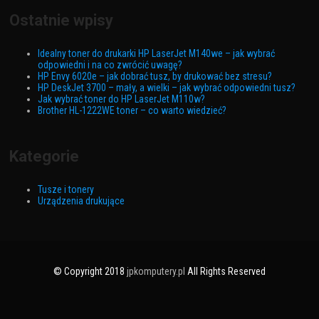
Ostatnie wpisy
Idealny toner do drukarki HP LaserJet M140we – jak wybrać
odpowiedni i na co zwrócić uwagę?
HP Envy 6020e – jak dobrać tusz, by drukować bez stresu?
HP DeskJet 3700 – mały, a wielki – jak wybrać odpowiedni tusz?
Jak wybrać toner do HP LaserJet M110w?
Brother HL-1222WE toner – co warto wiedzieć?
Kategorie
Tusze i tonery
Urządzenia drukujące
© Copyright 2018
jpkomputery.pl
All Rights Reserved