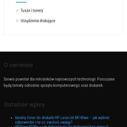
Tusze i tonery
Urządzenia drukujące
O serwisie
Serwis powstał dla miłośników najnowszych technologii. Poruszane
będą tematy odnośnie sprzętu komputerowego oraz drukarek.
Ostatnie wpisy
Idealny toner do drukarki HP LaserJet M140we – jak wybrać
odpowiedni i na co zwrócić uwagę?
HP Envy 6020e – jak dobrać tusz, by drukować bez stresu?